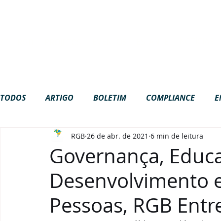
Site em construção. Algumas funci
NOTÍCIAS
EVENTOS
ESTANTE
ME
RGB
PROJETOS
TODOS
ARTIGO
BOLETIM
COMPLIANCE
E
RGB
26 de abr. de 2021
6 min de leitura
GOVERNANÇA
INTERNACIONAL
LGPD
NA
Governança, Educa
Desenvolvimento 
PODCAST
VÍDEOS
Pessoas, RGB Entre