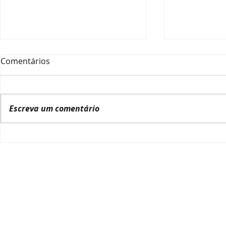
Comentários
Escreva um comentário
Prefeitura de Ijuí adere à
Prefeitura 
mentoria da Rede
Ângelo/RS 
Governança Brasil e
da Rede Go
fortalece práticas de
e avança n
governança pública
da gestão p
REDE GOVERNANÇA BRASIL
POLITIC
Quem somos
NBR 17265:2