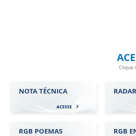
Site em construção. Algumas funci
NOTÍCIAS
EVENTOS
ESTANTE
ME
RGB
PROJETOS
ACE
Clique 
NOTA TÉCNICA
RADAR
ACESSE
RGB POEMAS
RGB E