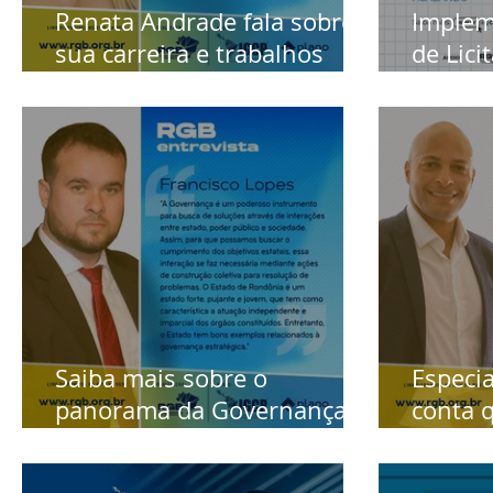
Renata Andrade fala sobre
Implem
sua carreira e trabalhos
de Lici
realizados em prol do
tempo 
Desenvolvimento
Sustentável
Saiba mais sobre o
Especi
panorama da Governança
conta q
em Rondônia
novida
cidades