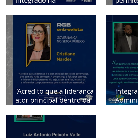
integrado na
permit
implementação de diretrizes
boas p
governamentais
corpora
“Acredito que a liderança é o
Integr
ator principal dentro da
Admini
governança”, diz Cristiane
podem t
Nardes
não “a
govern