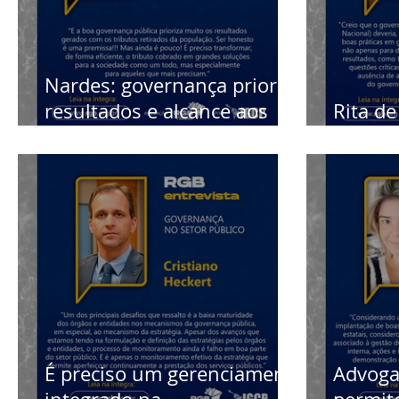
Nardes: governança prioriza
resultados e alcance aos
Rita de
mais necessitados
govern
É preciso um gerenciamento
Advoga