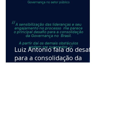
Luiz Antonio fala do desafio
para a consolidação da
governança no Brasil
REDE GOVERNANÇA BRASIL
POLITIC
Quem somos
NBR 17265:2
Alagov
PL da Gover
Embaixador da RGB
Gestão Estratégica
POLITICA
Transparência
Relatório de Gestão
Politicas da 