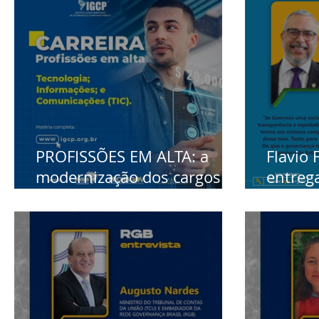
PROFISSÕES EM ALTA: a
Flavio 
modernização dos cargos e
entreg
funções em Tecnologia,
Govern
Informações e
Rede
Comunicações