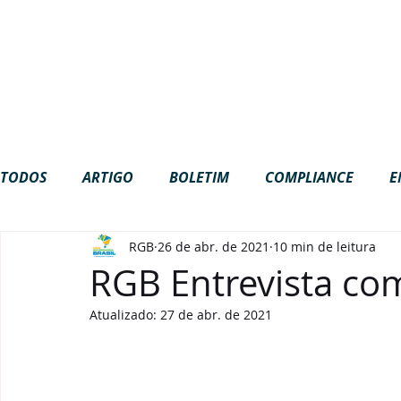
Site em construção. Algumas funci
NOTÍCIAS
EVENTOS
ESTANTE
ME
RGB
PROJETOS
TODOS
ARTIGO
BOLETIM
COMPLIANCE
E
RGB
26 de abr. de 2021
10 min de leitura
GOVERNANÇA
INTERNACIONAL
LGPD
NA
RGB Entrevista co
Atualizado:
27 de abr. de 2021
PODCAST
VÍDEOS