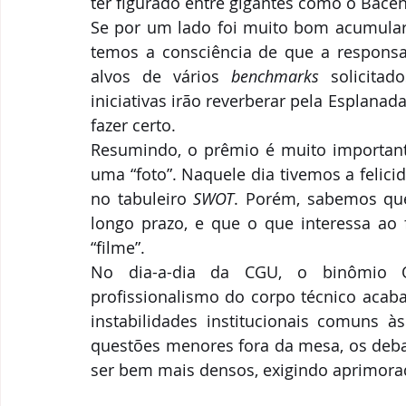
ter figurado entre gigantes como o Bacen
Se por um lado foi muito bom acumular 
temos a consciência de que a respons
alvos de vários 
benchmarks
 solicitad
iniciativas irão reverberar pela Esplana
fazer certo. 
Resumindo, o prêmio é muito importan
uma “foto”. Naquele dia tivemos a felic
no tabuleiro 
SWOT
. Porém, sabemos que
longo prazo, e que o que interessa ao f
“filme”.
No dia-a-dia da CGU, o binômio 
profissionalismo do corpo técnico acaba
instabilidades institucionais comuns à
questões menores fora da mesa, os debat
ser bem mais densos, exigindo aprimorad