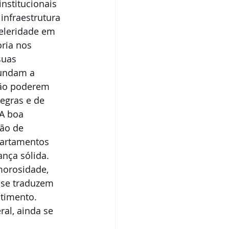
institucionais 
infraestrutura 
celeridade em 
ria nos 
suas 
cundam a 
ção poderem 
egras e de 
A boa 
ão de 
partamentos 
nça sólida. 
morosidade, 
 se traduzem 
timento. 
al, ainda se 