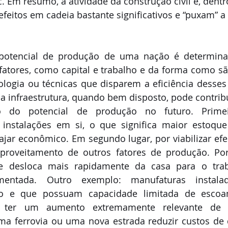
. Em resumo, a atividade da construção civil e, dentro
 efeitos em cadeia bastante significativos e “puxam” 
 potencial de produção de uma nação é determinad
 fatores, como capital e trabalho e da forma como s
logia ou técnicas que disparem a eficiência desses 
a infraestrutura, quando bem disposto, pode contrib
 do potencial de produção no futuro. Primei
 instalações em si, o que significa maior estoque 
jar econômico. Em segundo lugar, por viabilizar efei
proveitamento de outros fatores de produção. Po
e desloca mais rapidamente da casa para o trab
umentada. Outro exemplo: manufaturas instal
ão e que possuam capacidade limitada de escoa
 ter um aumento extremamente relevante de r
ma ferrovia ou uma nova estrada reduzir custos de d