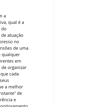
m a 
va, qual é a 
 do 
 de atuação 
xpresso no 
mensões de uma 
 qualquer 
erentes em 
 de organizar 
 que cada 
seus 
ue a melhor 
nstante” de 
rência e 
monitoramento 