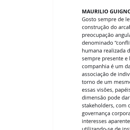
MAURILIO GUIGN
Gosto sempre de le
construção do arcab
preocupação angul
denominado “confli
humana realizada de
sempre presente e l
companhia é um dad
associação de indi
torno de um mesmo 
essas visões, papéi
dimensão pode dar 
stakeholders, com 
governança corpora
interesses aparent
utilizando-se de i