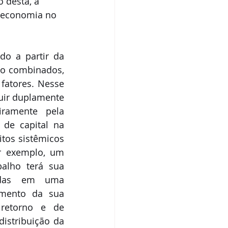
 desta, a 
a economia no 
o a partir da 
ão combinados, 
fatores. Nesse 
uir duplamente 
ramente pela 
de capital na 
tos sistêmicos 
r exemplo, um 
alho terá sua 
adas em uma 
mento da sua 
etorno e de 
istribuição da 