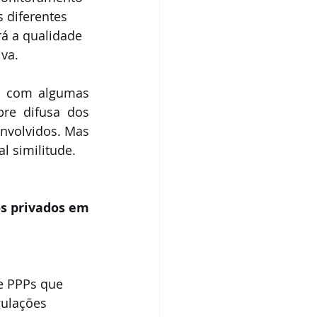
 diferentes 
rá a qualidade 
va.
, com algumas 
re difusa dos 
envolvidos. Mas 
 similitude. 
s privados em 
e PPPs que 
ulações 