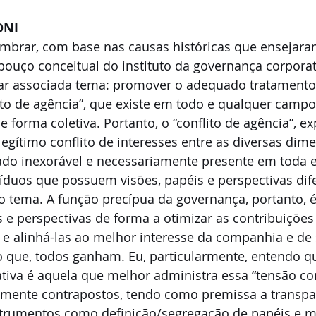
ONI
mbrar, com base nas causas históricas que ensejara
ouço conceitual do instituto da governança corporati
ar associada tema: promover o adequado tratamento
to de agência”, que existe em todo e qualquer campo
 forma coletiva. Portanto, o “conflito de agência”, e
egítimo conflito de interesses entre as diversas di
o inexorável e necessariamente presente em toda e
víduos que possuem visões, papéis e perspectivas dif
tema. A função precípua da governança, portanto, é
s e perspectivas de forma a otimizar as contribuições
e alinhá-las ao melhor interesse da companhia e de 
o que, todos ganham. Eu, particularmente, entendo q
tiva é aquela que melhor administra essa “tensão co
emente contrapostos, tendo como premissa a transpa
nstrumentos como definição/segregação de papéis e 