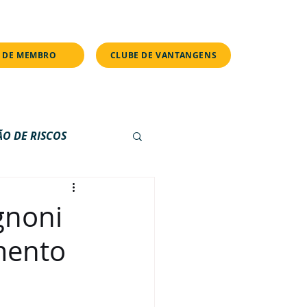
s.
 DE MEMBRO
CLUBE DE VANTANGENS
ÃO DE RISCOS
E
PILULAS
gnoni
mento