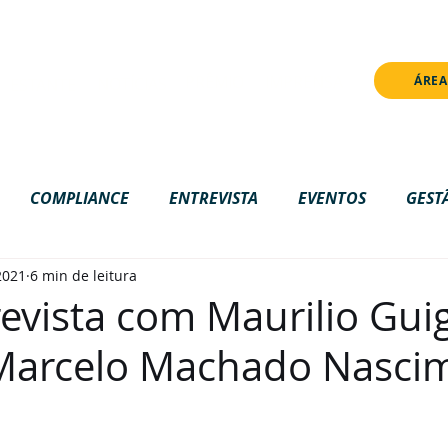
onstrução. Algumas funcionalidades ainda não estão disponívei
PRÊMIO
IMPRENSA
ÁREA
NOTÍCIAS
ESTANTE
COMPLIANCE
ENTREVISTA
EVENTOS
GEST
2021
6 min de leitura
IONAL
LGPD
NACIONAL
NOTICIAS
ONLIN
evista com Maurilio Gui
 Marcelo Machado Nasci