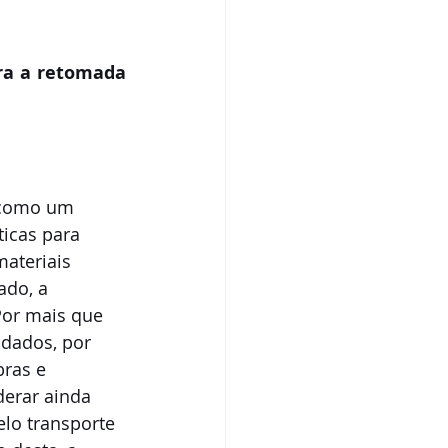
ra a retomada 
 como um 
ticas para 
materiais 
ado, a 
Por mais que 
dados, por 
ras e 
erar ainda 
lo transporte 