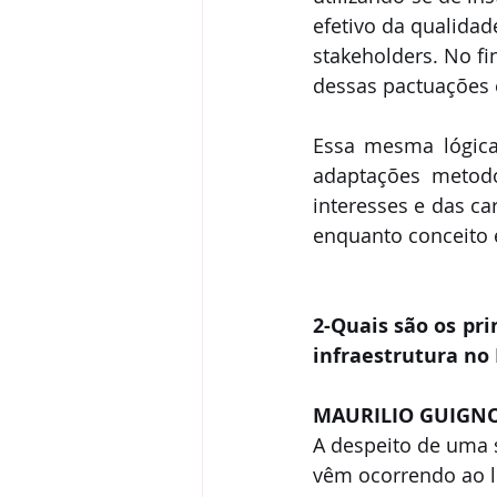
efetivo da qualidad
stakeholders. No fi
dessas pactuações 
Essa mesma lógica
adaptações metodo
interesses e das car
enquanto conceito e
2-Quais são os pri
infraestrutura no 
MAURILIO GUIGN
A despeito de uma s
vêm ocorrendo ao l