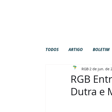
Site em c
EVENTOS
HOME
RGB
PROJETOS
TODOS
ARTIGO
BOLETIM
RGB
2 de jun. de 
GOVERNANÇA
INTERNAC
RGB Entr
Dutra e
PODCAST
VÍDEOS