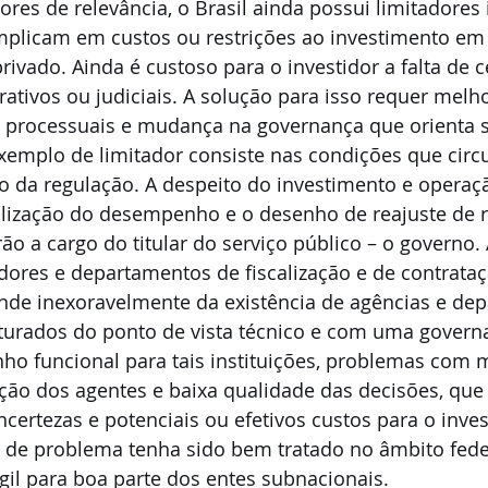
ores de relevância, o Brasil ainda possui limitadores 
implicam em custos ou restrições ao investimento em 
privado. Ainda é custoso para o investidor a falta de 
ativos ou judiciais. A solução para isso requer melho
 processuais e mudança na governança que orienta 
exemplo de limitador consiste nas condições que cir
ão da regulação. A despeito do investimento e opera
calização do desempenho e o desenho de reajuste de r
o a cargo do titular do serviço público – o governo. 
dores e departamentos de fiscalização e de contrataç
ende inexoravelmente da existência de agências e de
turados do ponto de vista técnico e com uma governa
 funcional para tais instituições, problemas com 
ção dos agentes e baixa qualidade das decisões, que
ertezas e potenciais ou efetivos custos para o inves
 de problema tenha sido bem tratado no âmbito feder
il para boa parte dos entes subnacionais. 