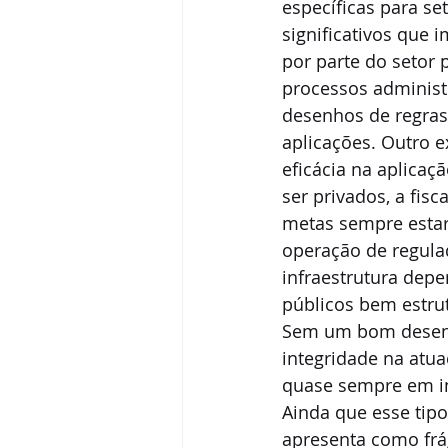
específicas para set
significativos que 
por parte do setor 
processos administr
desenhos de regras
aplicações. Outro 
eficácia na aplicaç
ser privados, a fis
metas sempre estarã
operação de regula
infraestrutura dep
públicos bem estru
Sem um bom desenho
integridade na atua
quase sempre em inc
Ainda que esse tipo
apresenta como frág