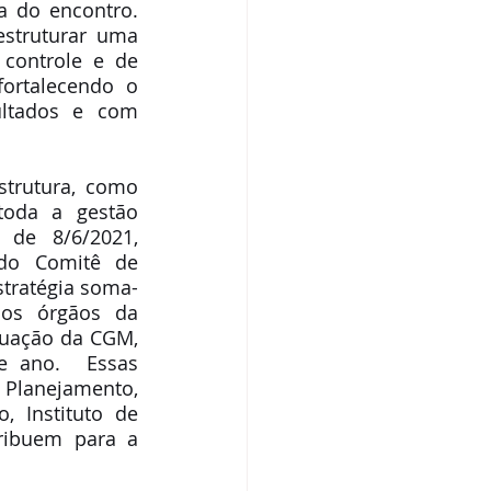
 do encontro. 
struturar uma 
controle e de 
fortalecendo o 
ltados e com 
rutura, como 
oda a gestão 
 de 8/6/2021, 
o Comitê de 
stratégia soma-
os órgãos da 
tuação da CGM, 
e ano.  Essas 
Planejamento, 
 Instituto de 
ribuem para a 