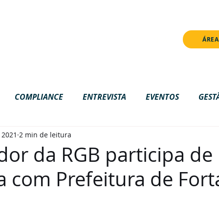
onstrução. Algumas funcionalidades ainda não estão disponívei
PRÊMIO
IMPRENSA
ÁREA
NOTÍCIAS
ESTANTE
COMPLIANCE
ENTREVISTA
EVENTOS
GEST
e 2021
2 min de leitura
IONAL
LGPD
NACIONAL
NOTICIAS
ONLIN
or da RGB participa de
a com Prefeitura de Fort