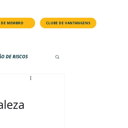
s.
 DE MEMBRO
CLUBE DE VANTANGENS
ÃO DE RISCOS
E
PILULAS
aleza