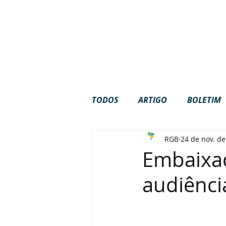
Site em c
EVENTOS
HOME
RGB
PROJETOS
TODOS
ARTIGO
BOLETIM
RGB
24 de nov. d
GOVERNANÇA
INTERNAC
Embaixad
audiênci
PODCAST
VÍDEOS