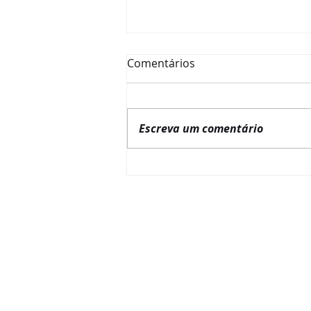
Comentários
Escreva um comentário
La Red Gobernanza Brasil
lanza una obra de
referencia sobre
gobernanza pública en
América Latina y el Caribe
REDE GOVERNANÇA B
Quem somos
Alagov
Embaixador da RGB