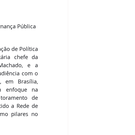
rnança Pública 
ão de Política 
ria chefe da 
Machado, e a 
udiência com o 
em Brasília, 
m enfoque na 
toramento de 
tido a Rede de 
mo pilares no 