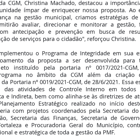
 da CGM, Christina Machado, destacou a importância
nidade ímpar de enriquecer nossa proposta. Ao e
ança na gestão municipal, criamos estratégias de 
mitirão avaliar, direcionar e monitorar a gestão, 
 com antecipação e prevenção em busca de resu
ção de serviços para o cidadão", reforçou Christina.
plementou o Programa de Integridade em sua est
çoamento da proposta a ser desenvolvida para t
eto instituído pela portaria nº 0017/2021-CGM,
rograma no âmbito da CGM além da criação d
s da Portaria nº 0019/2021-CGM, de 28/6/2021. Essa e
o das atividades de Controle Interno em todos 
a e Indireta, bem como alinha-se às diretrizes de a
Planejamento Estratégico realizado no início dest
ceria com projetos coordenados pela Secretaria do 
, Secretaria das Finanças, Secretaria de Governo,
ortaleza e Procuradoria Geral do Município, cont
ional e estratégica de toda a gestão da PMF.