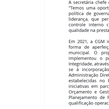
A secretária chefe
"Temos uma oportu
política de govern
liderança, que per
controle interno
qualidade na presta
Em 2021, a CGM im
forma de aperfei
municipal. O proj
implementou o p
Integridade, atravé
se à incorporaçã
Administração Diret
estabelecidas no 
iniciativas em par
Orçamento e Gestão
Planejamento de F
qualificação operac