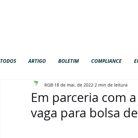
Site em construção. Algumas funci
NOTÍCIAS
EVENTOS
ESTANTE
ME
RGB
PROJETOS
TODOS
ARTIGO
BOLETIM
COMPLIANCE
E
RGB
18 de mai. de 2022
2 min de leitura
GOVERNANÇA
INTERNACIONAL
LGPD
NA
Em parceria com a
vaga para bolsa d
PODCAST
VÍDEOS