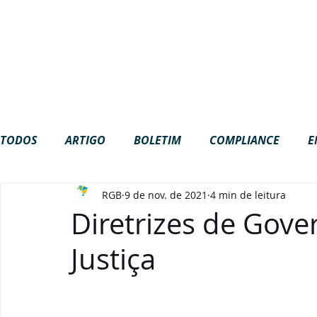
Site em construção. Algumas funci
NOTÍCIAS
EVENTOS
ESTANTE
ME
RGB
PROJETOS
TODOS
ARTIGO
BOLETIM
COMPLIANCE
E
RGB
9 de nov. de 2021
4 min de leitura
GOVERNANÇA
INTERNACIONAL
LGPD
NA
Diretrizes de Gov
Justiça
PODCAST
VÍDEOS