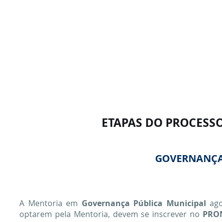
Site em construção. Algumas funci
NOTÍCIAS
EVENTOS
ESTANTE
ME
RGB
PROJETOS
ETAPAS DO PROCESS
GOVERNANÇA
A Mentoria em
Governança Pública Municipal
ag
optarem pela Mentoria, devem se inscrever no
PRO