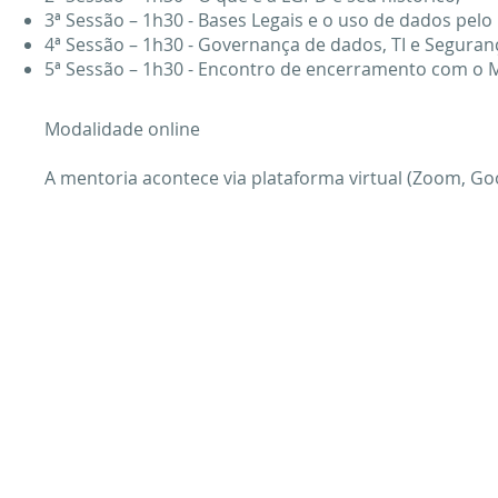
3ª Sessão – 1h30 - Bases Legais e o uso de dados pelo
4ª Sessão – 1h30 - Governança de dados, TI e Seguran
5ª Sessão – 1h30 - Encontro de encerramento com o M
Modalidade online
A mentoria acontece via plataforma virtual (Zoom, Go
REDE GOVERNANÇA BRASIL
POLITIC
Quem somos
NBR 17265:2
Alagov
PL da Gover
Embaixador da RGB
Gestão Estratégica
POLITICA
Transparência
Relatório de Gestão
Politicas da 
Planejamento