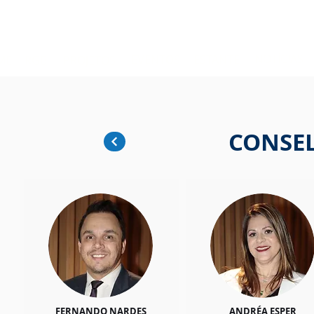
Site em construção. Algumas funci
NOTÍCIAS
EVENTOS
ESTANTE
ME
RGB
PROJETOS
CONSEL
FERNANDO NARDES
ANDRÉA ESPER