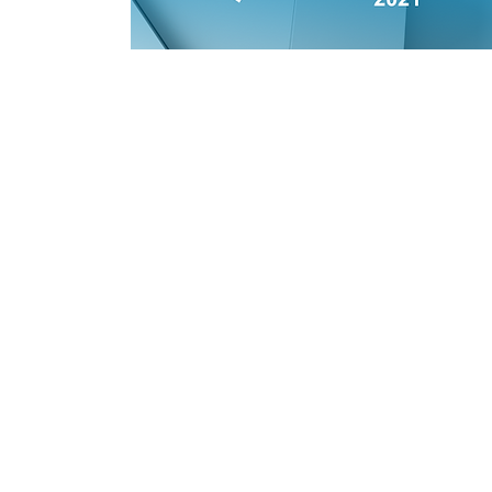
REDE GOVERNANÇA BRASIL
POLITIC
Quem somos
NBR 17265:2
Alagov
PL da Gover
Embaixador da RGB
Gestão Estratégica
POLITICA
Transparência
Relatório de Gestão
Politicas da 
Planejamento
IMPRENS