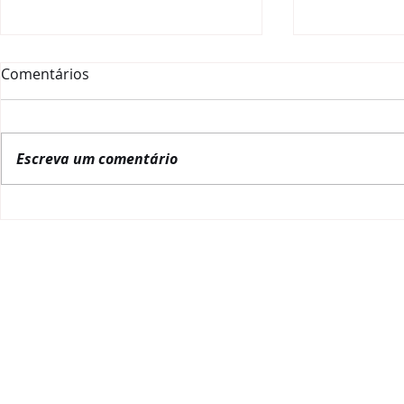
Comentários
Escreva um comentário
La Red Gobernanza Brasil
RGB inicia
lanza una obra de
posse de Lu
referencia sobre
Presidência
gobernanza pública en
América Latina y el Caribe
REDE GOVERNANÇA BRASIL
POLITIC
Quem somos
NBR 17265:2
Alagov
PL da Gover
Embaixador da RGB