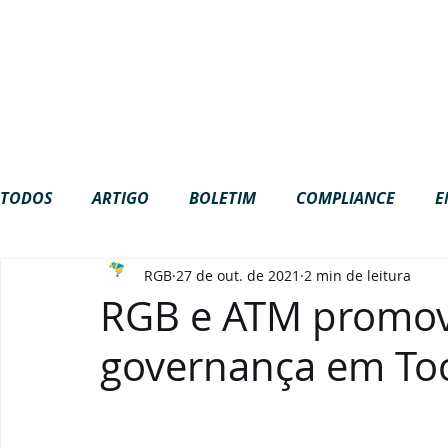
Site em construção. Algumas funci
NOTÍCIAS
EVENTOS
ESTANTE
ME
RGB
PROJETOS
TODOS
ARTIGO
BOLETIM
COMPLIANCE
E
RGB
27 de out. de 2021
2 min de leitura
GOVERNANÇA
INTERNACIONAL
LGPD
NA
RGB e ATM promov
governança em To
PODCAST
VÍDEOS