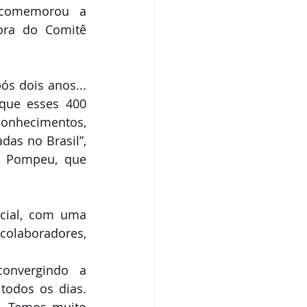
 comemorou a 
ra do Comitê 
s dois anos... 
ue esses 400 
nhecimentos, 
das no Brasil”, 
a Pompeu, que 
cial, com uma 
laboradores, 
onvergindo a 
todos os dias. 