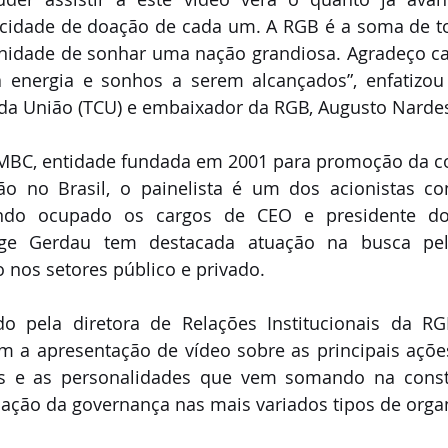
acidade de doação de cada um. A RGB é a soma de to
nidade de sonhar uma nação grandiosa. Agradeço ca
 energia e sonhos a serem alcançados”, enfatizou 
 da União (TCU) e embaixador da RGB, Augusto Nardes
 MBC, entidade fundada em 2001 para promoção da co
o no Brasil, o painelista é um dos acionistas con
ndo ocupado os cargos de CEO e presidente do
rge Gerdau tem destacada atuação na busca pela
 nos setores público e privado.
 pela diretora de Relações Institucionais da RGB, 
a apresentação de vídeo sobre as principais ações 
s e as personalidades que vem somando na const
nação da governança nas mais variados tipos de organ