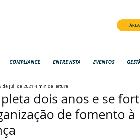
onstrução. Algumas funcionalidades ainda não estão disponívei
PRÊMIO
IMPRENSA
ÁREA
NOTÍCIAS
ESTANTE
COMPLIANCE
ENTREVISTA
EVENTOS
GEST
9 de jul. de 2021
4 min de leitura
IONAL
LGPD
NACIONAL
NOTICIAS
ONLIN
leta dois anos e se fort
anização de fomento à
nça