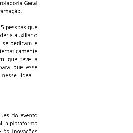
oladoria Geral 
ramação. 
15 pessoas que 
ria auxiliar o 
 se dedicam e 
ematicamente 
m que teve a 
para que esse 
esse ideal... 
ues do evento 
, a plataforma 
 às inovações 