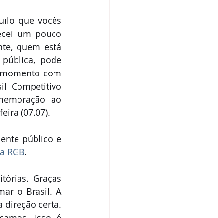
ilo que vocês 
ecei um pouco 
te, quem está 
pública,  pode 
se momento com 
l Competitivo 
memoração ao 
eira (07.07). 
ente público e 
da RGB
.
órias. Graças 
r o Brasil. A 
ireção certa. 
amos. Isso é 