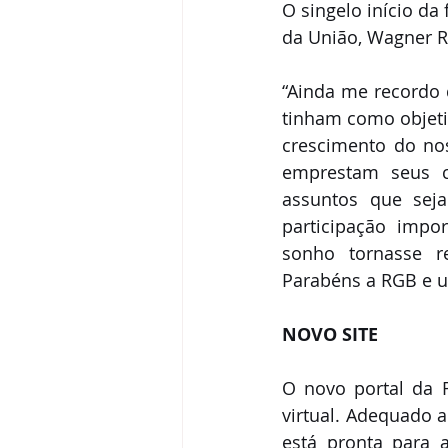
O singelo início da
da União, Wagner R
“Ainda me recordo 
tinham como objeti
crescimento do nos
emprestam seus c
assuntos que sej
participação impo
sonho tornasse re
Parabéns a RGB e um
NOVO SITE
O novo portal da 
virtual. Adequado 
está pronta para 