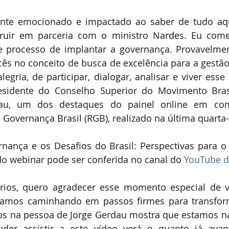
nte emocionado e impactado ao saber de tudo aqu
ruir em parceria com o ministro Nardes. Eu com
se processo de implantar a governança. Provavelmen
s no conceito de busca de excelência para a gestão 
egria, de participar, dialogar, analisar e viver es
residente do Conselho Superior do Movimento Brasi
dau, um dos destaques do painel online em co
Governança Brasil (RGB), realizado na última quarta-f
ança e os Desafios do Brasil: Perspectivas para o 
 do webinar 
pode ser conferida no canal do 
YouTube 
rios, quero agradecer esse momento especial de vit
tamos caminhando em passos firmes para transforma
 na pessoa de Jorge Gerdau mostra que estamos na d
r assistir a este vídeo verá o quanto já avanç