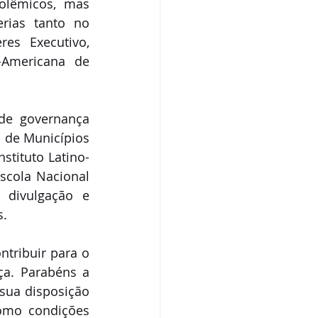
lêmicos, mas 
rias tanto no 
es Executivo, 
-Americana de 
de governança 
 de Municípios 
stituto Latino-
cola Nacional 
divulgação e 
s.
ribuir para o 
a. Parabéns a 
ua disposição 
omo condições 