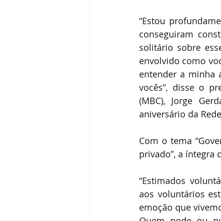
“Estou profundame
conseguiram const
solitário sobre es
envolvido como você
entender a minha al
vocês”, disse o p
(MBC), Jorge Ger
aniversário da Rede 
Com o tema “Govern
privado”, a íntegra
“Estimados voluntá
aos voluntários es
emoção que vivemos
Quem pode ou pude