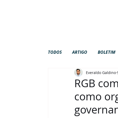
Site em c
EVENTOS
HOME
RGB
PROJETOS
TODOS
ARTIGO
BOLETIM
Everaldo Galdino
GOVERNANÇA
INTERNAC
RGB comp
como org
PODCAST
VÍDEOS
governa