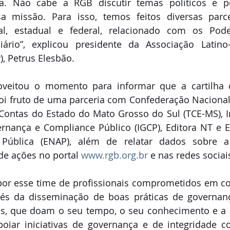
. Não cabe a RGB discutir temas políticos e po
a missão. Para isso, temos feitos diversas parce
l, estadual e federal, relacionado com os Poder
ciário”, explicou presidente da Associação Latino
, Petrus Elesbão.
oveitou o momento para informar que a cartilha 
oi fruto de uma parceria com Confederação Nacional
Contas do Estado do Mato Grosso do Sul (TCE-MS), In
nança e Compliance Público (IGCP), Editora NT e Es
Pública (ENAP), além de relatar dados sobre a 
e ações no portal 
www.rgb.org.br
 e nas redes sociai
r esse time de profissionais comprometidos em cont
s da disseminação de boas práticas de governanç
os, que doam o seu tempo, o seu conhecimento e a s
oiar iniciativas de governança e de integridade c