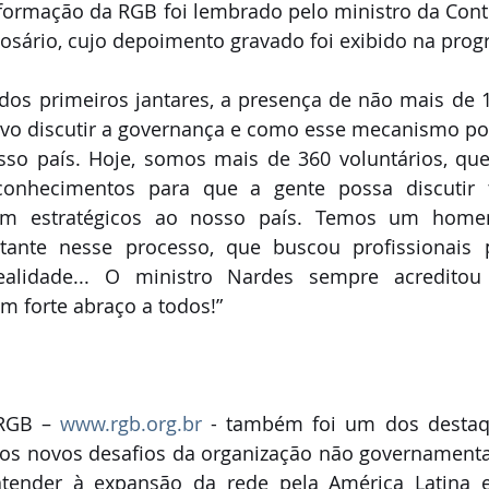
 formação da RGB foi lembrado pelo ministro da Contr
osário, cujo depoimento gravado foi exibido na prog
dos primeiros jantares, a presença de não mais de 
vo discutir a governança e como esse mecanismo pode
so país. Hoje, somos mais de 360 voluntários, que
onhecimentos para que a gente possa discutir t
am estratégicos ao nosso país. Temos um home
rtante nesse processo, que buscou profissionais 
alidade... O ministro Nardes sempre acreditou n
 forte abraço a todos!” 
RGB – 
www.rgb.org.br
 - também foi um dos destaq
aos novos desafios da organização não governamental
atender à expansão da rede pela América Latina e