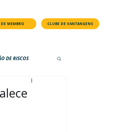
s.
 DE MEMBRO
CLUBE DE VANTANGENS
ÃO DE RISCOS
E
PILULAS
alece