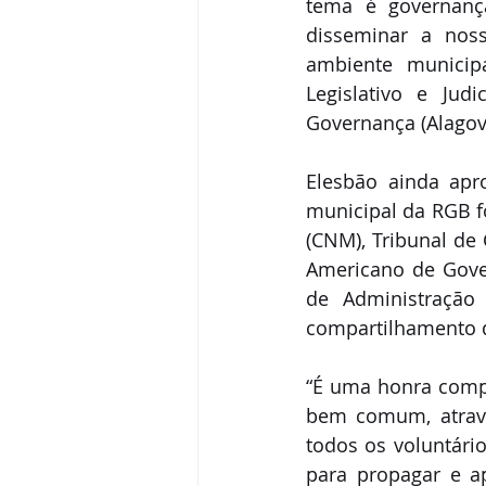
tema é governança
disseminar a noss
ambiente municipa
Legislativo e Judi
Governança (Alagov)
Elesbão ainda apr
municipal da RGB f
(CNM), Tribunal de 
Americano de Gover
de Administração 
compartilhamento d
“É uma honra compo
bem comum, atravé
todos os voluntári
para propagar e ap