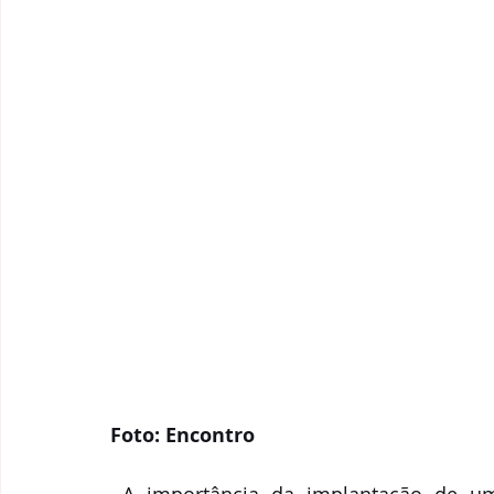
Foto: Encontro
 A importância da implantação de um programa como o Farol, como forma de 