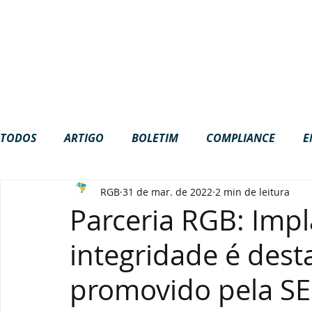
Site em construção. Algumas funci
NOTÍCIAS
EVENTOS
ESTANTE
ME
RGB
PROJETOS
TODOS
ARTIGO
BOLETIM
COMPLIANCE
E
RGB
31 de mar. de 2022
2 min de leitura
GOVERNANÇA
INTERNACIONAL
LGPD
NA
Parceria RGB: Imp
integridade é des
PODCAST
VÍDEOS
promovido pela SE