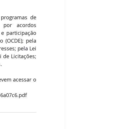
programas de 
 por acordos 
e participação 
 (OCDE); pela 
sses; pela Lei 
 de Licitações; 
.
evem acessar o 
a6a07c6.pdf