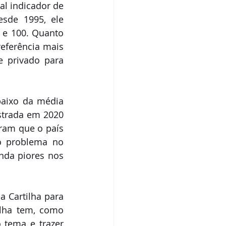
l indicador de 
sde 1995, ele 
 e 100. Quanto 
eferência mais 
 privado para 
aixo da média 
strada em 2020 
ram que o país 
o problema no 
nda piores nos 
 Cartilha para 
ilha tem, como 
 tema e trazer 