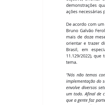
demonstrações quan
ações necessárias 
De acordo com um 
Bruno Galvão Ferola
mais de doze meses
orientar e trazer 
Brasil, em espec
11.129/2022), que
tema. 
“Nós não temos como
implementação do se
envolve diversos se
um todo. Afinal de c
que a gente faz par