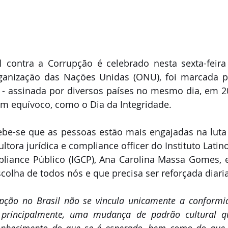
 contra a Corrupção é celebrado nesta sexta-feira (
rganização das Nações Unidas (ONU), foi marcada p
 - assinada por diversos países no mesmo dia, em 20
m equívoco, como o Dia da Integridade. 
ebe-se que as pessoas estão mais engajadas na luta 
ltora jurídica e compliance officer do Instituto Latin
iance Público (IGCP), Ana Carolina Massa Gomes, e
olha de todos nós e que precisa ser reforçada diaria
ção no Brasil não se vincula unicamente a conformid
principalmente, uma mudança de padrão cultural que
onhecimento do que se é esperado, bem como do que n