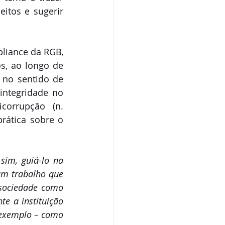
itos e sugerir 
iance da RGB, 
s, ao longo de 
no sentido de 
integridade no 
orrupção (n. 
ática sobre o 
im, guiá-lo na 
m trabalho que 
sociedade como 
e a instituição 
exemplo – como 