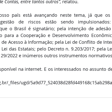
e Contas, entre tantos outros”, 
relatou. 
sso país está avançando neste tema, já que os 
gestão de riscos estão sendo impulsionados:
que o Brasil é signatário; pela intenção de adesão 
ão para a Cooperação e Desenvolvimento Econômico
de Acesso à Informação; pela Lei de Conflito de Intere
Lei das Estatais; pelo Decreto n. 9.203/2017; pela Lei
.129/2022 e inúmeros outros instrumentos normativos
disponível na internet. E os interessados no assunto d
g.br/_files/ugd/5a9d77_524038d28fd449168c15ab298