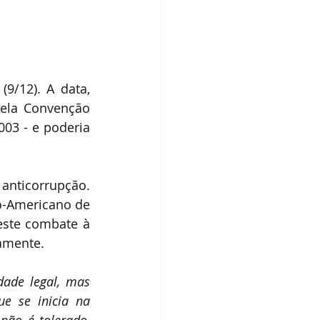
9/12). A data, 
ela Convenção 
03 - e poderia 
anticorrupção. 
o-Americano de 
ste combate à 
mente.   
ade legal, mas 
 se inicia na 
ão é tolerado, 