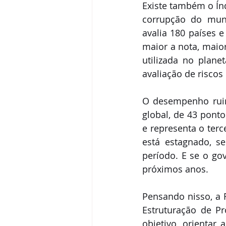
Existe também o Índ
corrupção do mund
avalia 180 países e
maior a nota, maior
utilizada no plane
avaliação de riscos
O desempenho ruim
global, de 43 pont
e representa o terc
está estagnado, se
período. E se o go
próximos anos. 
Pensando nisso, a R
Estruturação de Pr
objetivo, orientar 