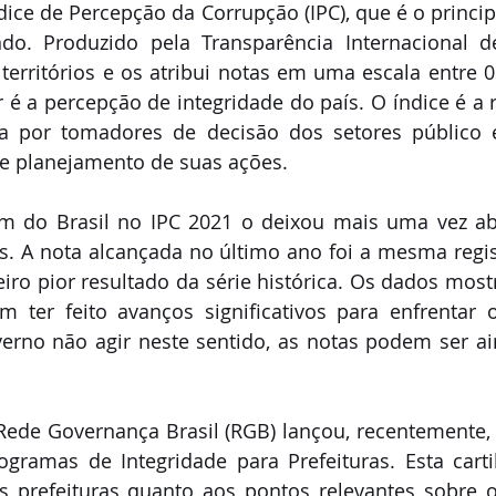
ice de Percepção da Corrupção (IPC), que é o principa
o. Produzido pela Transparência Internacional de
 territórios e os atribui notas em uma escala entre 0
 é a percepção de integridade do país. O índice é a r
ta por tomadores de decisão dos setores público e
 e planejamento de suas ações. 
 do Brasil no IPC 2021 o deixou mais uma vez ab
os. A nota alcançada no último ano foi a mesma regi
eiro pior resultado da série histórica. Os dados most
m ter feito avanços significativos para enfrentar 
verno não agir neste sentido, as notas podem ser ai
ede Governança Brasil (RGB) lançou, recentemente, a
ogramas de Integridade para Prefeituras. Esta cart
as prefeituras quanto aos pontos relevantes sobre o