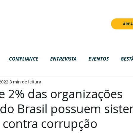
onstrução. Algumas funcionalidades ainda não estão disponívei
PRÊMIO
IMPRENSA
ÁREA
NOTÍCIAS
ESTANTE
COMPLIANCE
ENTREVISTA
EVENTOS
GEST
 2022
3 min de leitura
IONAL
LGPD
NACIONAL
NOTICIAS
ONLIN
 2% das organizações
 do Brasil possuem sist
 contra corrupção