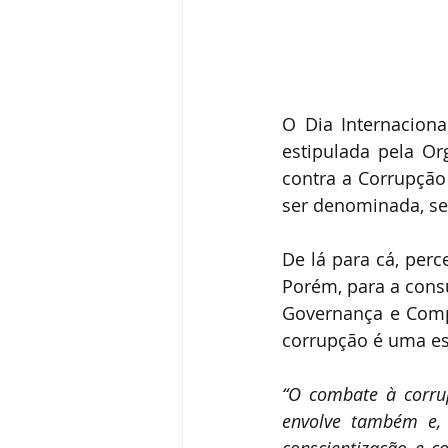
O Dia Internacional
estipulada pela O
contra a Corrupção
ser denominada, se
De lá para cá, perc
Porém, para a consu
Governança e Compl
corrupção é uma esc
“O combate à corrup
envolve também e, 
conscientização e c