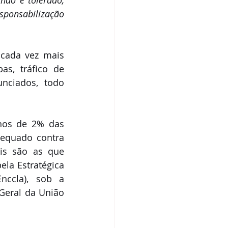
ponsabilização 
cada vez mais 
s, tráfico de 
nciados, todo 
os de 2% das 
equado contra 
is são as que 
la Estratégica 
ccla), sob a 
Geral da União 