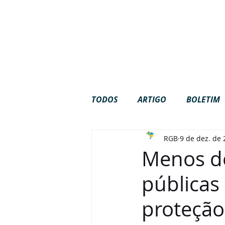
Site em c
EVENTOS
HOME
RGB
PROJETOS
TODOS
ARTIGO
BOLETIM
RGB
9 de dez. de
GOVERNANÇA
INTERNAC
Menos de
públicas
PODCAST
VÍDEOS
proteção