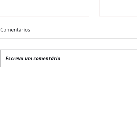
Comentários
Escreva um comentário
Prefeitura de Ijuí adere à
Prefeitura 
mentoria da Rede
Ângelo/RS 
Governança Brasil e
da Rede Go
fortalece práticas de
e avança n
governança pública
da gestão p
REDE GOVERNANÇA BRASIL
POLITIC
Quem somos
NBR 17265:2
Alagov
PL da Gover