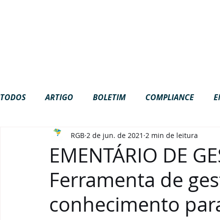
Site em construção. Algumas funci
NOTÍCIAS
EVENTOS
ESTANTE
ME
RGB
PROJETOS
TODOS
ARTIGO
BOLETIM
COMPLIANCE
E
RGB
2 de jun. de 2021
2 min de leitura
GOVERNANÇA
INTERNACIONAL
LGPD
NA
EMENTÁRIO DE GE
Ferramenta de ges
PODCAST
VÍDEOS
conhecimento para