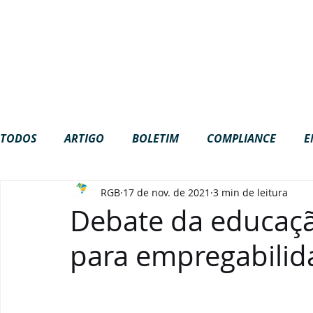
Site em construção. Algumas funci
NOTÍCIAS
EVENTOS
ESTANTE
ME
RGB
PROJETOS
TODOS
ARTIGO
BOLETIM
COMPLIANCE
E
RGB
17 de nov. de 2021
3 min de leitura
GOVERNANÇA
INTERNACIONAL
LGPD
NA
Debate da educaç
para empregabilid
PODCAST
VÍDEOS