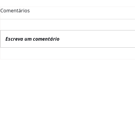
Comentários
Escreva um comentário
La Red Gobernanza Brasil
RGB inicia
lanza una obra de
posse de Lu
referencia sobre
Presidência
gobernanza pública en
América Latina y el Caribe
REDE GOVERNANÇA BRASIL
POLITIC
Quem somos
NBR 17265:2
Alagov
PL da Gover
Embaixador da RGB
Gestão Estratégica
POLITICA
Transparência
Relatório de Gestão