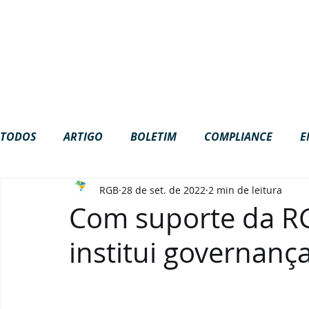
Site em construção. Algumas funci
NOTÍCIAS
EVENTOS
ESTANTE
ME
RGB
PROJETOS
TODOS
ARTIGO
BOLETIM
COMPLIANCE
E
RGB
28 de set. de 2022
2 min de leitura
GOVERNANÇA
INTERNACIONAL
LGPD
NA
Com suporte da RG
institui governanç
PODCAST
VÍDEOS