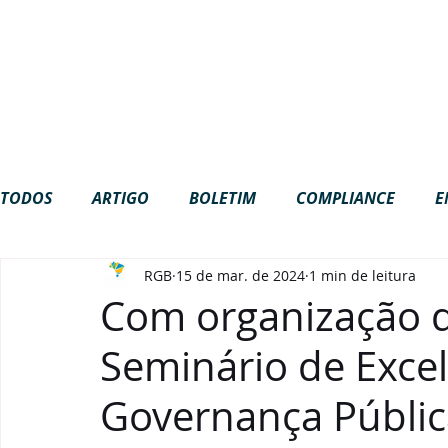
Site em construção. Algumas funci
NOTÍCIAS
EVENTOS
ESTANTE
ME
RGB
PROJETOS
TODOS
ARTIGO
BOLETIM
COMPLIANCE
E
RGB
15 de mar. de 2024
1 min de leitura
GOVERNANÇA
INTERNACIONAL
LGPD
NA
Com organização d
Seminário de Exce
PODCAST
VÍDEOS
Governança Públic