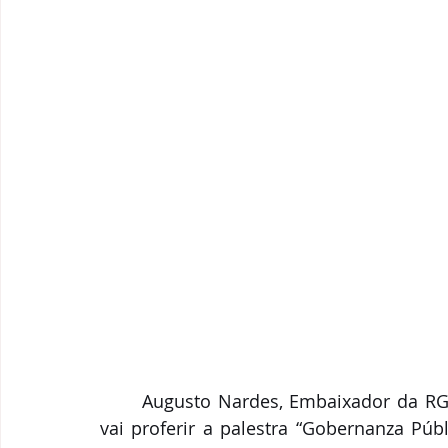
	Augusto Nardes, Embaixador da RGB e Ministro do Tribunal de Contas da União, 
vai proferir a palestra “Gobernanza Púb