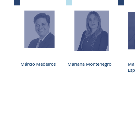
Márcio Medeiros
Mariana Montenegro
Ma
Esp
REDE GOVERNANÇA BRASIL
POLITIC
Quem somos
NBR 17265:2
Alagov
PL da Gover