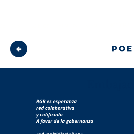
Site em construção. Algumas funci
NOTÍCIAS
EVENTOS
ESTANTE
ME
RGB
PROJETOS
poe
Embajad
RGB es esperanza
red colaborativa
y calificado
A favor de la gobernanza