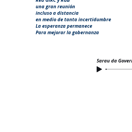
Red GIRC y RGB
una gran reunión
incluso a distancia
en medio de tanta incertidumbre
La esperanza permanece
Para mejorar la gobernanza
Sarau da Gove
REDE GOVERNANÇA BRASIL
POLITIC
Quem somos
NBR 17265:2
Alagov
PL da Gover