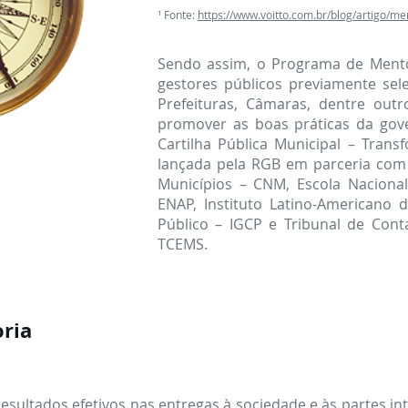
¹ Fonte:
https://www.voitto.com.br/blog/artigo/me
Sendo assim, o Programa de Mento
gestores públicos previamente sel
Prefeituras, Câmaras, dentre outr
promover as boas práticas da gov
Cartilha Pública Municipal – Tran
lançada pela RGB em parceria com
Municípios – CNM, Escola Nacional
ENAP, Instituto Latino-Americano
Público – IGCP e Tribunal de Con
TCEMS.
ria
esultados efetivos nas entregas à sociedade e às partes int