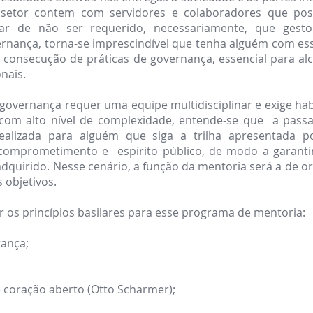
o setor contem com servidores e colaboradores que po
sar de não ser requerido, necessariamente, que ges
nança, torna-se imprescindível que tenha alguém com esse 
 consecução de práticas de governança, essencial para alc
onais.
governança requer uma equipe multidisciplinar e exige ha
 com alto nível de complexidade, entende-se que a pass
realizada para alguém que siga a trilha apresentada p
, comprometimento e espírito público, de modo a garantir
uirido. Nesse cenário, a função da mentoria será a de or
 objetivos.
 os princípios basilares para esse programa de mentoria:
rança;
 coração aberto (Otto Scharmer);