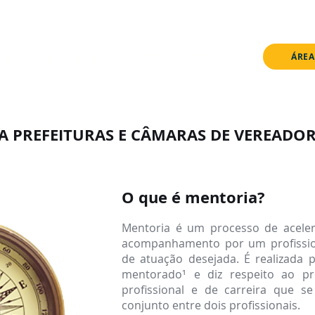
onstrução. Algumas funcionalidades ainda não estão disponívei
PRÊMIO
IMPRENSA
ÁREA
NOTÍCIAS
ESTANTE
 PREFEITURAS E CÂMARAS DE VEREADOR
O que é mentoria?
Mentoria é um processo de aceler
acompanhamento por um profission
de atuação desejada. É realizada 
mentorado¹ e diz respeito ao p
profissional e de carreira que s
conjunto entre dois profissionais.