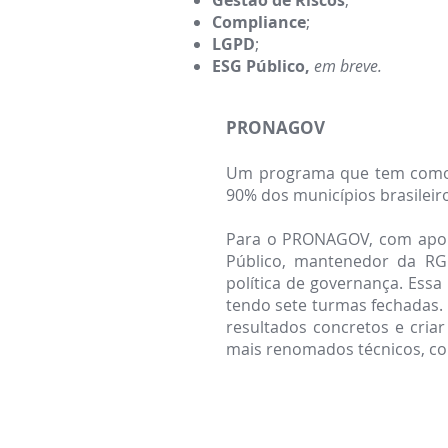
Gestão de Riscos
;
Compliance
;
LGPD
;
ESG Público,
em breve.
PRONAGOV
Um programa que tem como fi
90% dos municípios brasilei
Para o PRONAGOV, com apoio
Público, mantenedor da RG
política de governança. Essa
tendo sete turmas fechadas. 
resultados concretos e cri
mais renomados técnicos, co