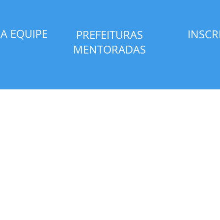
A EQUIPE
INSCR
PREFEITURAS
MENTORADAS
RASIL
POLITICAS DE GOVERNANÇA
SERV
Curso p
NBR 17265:2026
Capacit
PL da Governança
Palestr
POLITICAS DE PRIVACIDADE
PROD
Politicas da RGB
Prêmio
Selo de
IMPRENSA
Selo Ag
RASIL
Selo Jo