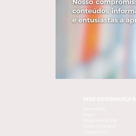
REDE GOVERNANÇA B
Quem somos
Alagov
Embaixador da RGB
Gestão Estratégica
Transparência