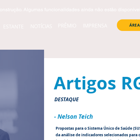
onstrução. Algumas funcionalidades ainda não estão disponívei
PRÊMIO
IMPRENSA
ÁREA
NOTÍCIAS
ESTANTE
Artigos R
DESTAQUE
- Nelson Teich
Propostas para o Sistema Único de Saúde (SUS)
da análise de indicadores selecionados para 