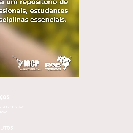
IÇOS
ara ser mentor
ação
antes
UTOS