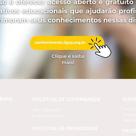
RASIL
POLITICAS DE GOVERNANÇA
SERV
Curso p
NBR 17265:2026
Capacit
PL da Governança
Palestr
POLITICAS DE PRIVACIDADE
PROD